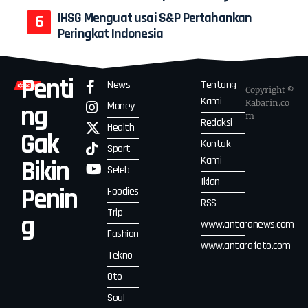
IHSG Menguat usai S&P Pertahankan
Peringkat Indonesia
Penti
News
Tentang
Copyright ©
Kami
Kabarin.co
Money
ng
m
Redaksi
Health
Gak
Kontak
Sport
Kami
Bikin
Seleb
Iklan
Penin
Foodies
RSS
Trip
g
www.antaranews.com
Fashion
www.antarafoto.com
Tekno
Oto
Soul