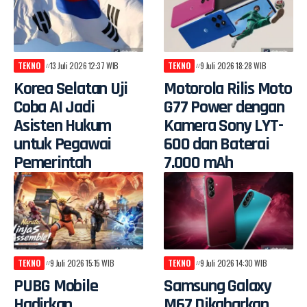
TEKNO
13 Juli 2026 12:37 WIB
TEKNO
9 Juli 2026 18:28 WIB
Korea Selatan Uji
Motorola Rilis Moto
Coba AI Jadi
G77 Power dengan
Asisten Hukum
Kamera Sony LYT-
untuk Pegawai
600 dan Baterai
Pemerintah
7.000 mAh
TEKNO
9 Juli 2026 15:15 WIB
TEKNO
9 Juli 2026 14:30 WIB
PUBG Mobile
Samsung Galaxy
Hadirkan
M67 Dikabarkan