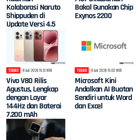
Kolaborasi Naruto
Bakal Gunakan Chip
Shippuden di
Exynos 2200
Update Versi 4.5
TEKNO
8 Juli 2026 15:13 WIB
TEKNO
8 Juli 2026 15:02 WIB
Vivo V80 Rilis
Microsoft Kini
Agustus, Lengkap
Andalkan AI Buatan
dengan Layar
Sendiri untuk Word
144Hz dan Baterai
dan Excel
7.200 mAh