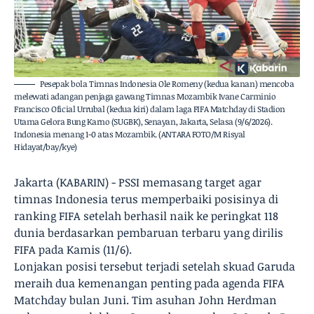
Pesepak bola Timnas Indonesia Ole Romeny (kedua kanan) mencoba
melewati adangan penjaga gawang Timnas Mozambik Ivane Carminio
Francisco Oficial Urrubal (kedua kiri) dalam laga FIFA Matchday di Stadion
Utama Gelora Bung Karno (SUGBK), Senayan, Jakarta, Selasa (9/6/2026).
Indonesia menang 1-0 atas Mozambik. (ANTARA FOTO/M Risyal
Hidayat/bay/kye)
Jakarta (KABARIN) - PSSI memasang target agar
timnas Indonesia terus memperbaiki posisinya di
ranking FIFA setelah berhasil naik ke peringkat 118
dunia berdasarkan pembaruan terbaru yang dirilis
FIFA pada Kamis (11/6).
Lonjakan posisi tersebut terjadi setelah skuad Garuda
meraih dua kemenangan penting pada agenda FIFA
Matchday bulan Juni. Tim asuhan John Herdman