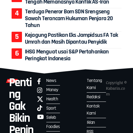
Tengah Memanasnya Konflik AS-Iran
Terduga Peneror Bom SDN Srengseng
Sawah Terancam Hukuman Penjara 20
Tahun
Kejagung Pastikan Eks Jampidsus FA Tak
Umrah dan Masih Dipantau Penyidik
IHSG Menguat usai S&P Pertahankan
Peringkat Indonesia
Penti
News
Tentang
Copyright ©
Kami
Kabarin.co
Money
ng
m
Redaksi
Health
Gak
Kontak
Sport
Kami
Bikin
Seleb
Iklan
Penin
Foodies
RSS