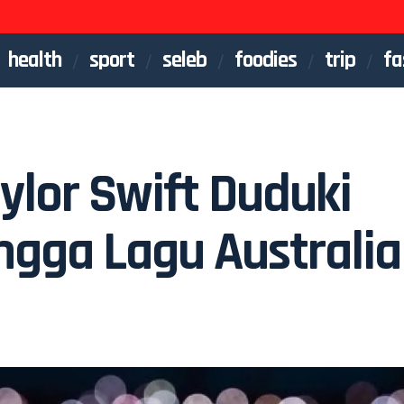
health
sport
seleb
foodies
trip
fa
ylor Swift Duduki
angga Lagu Australia