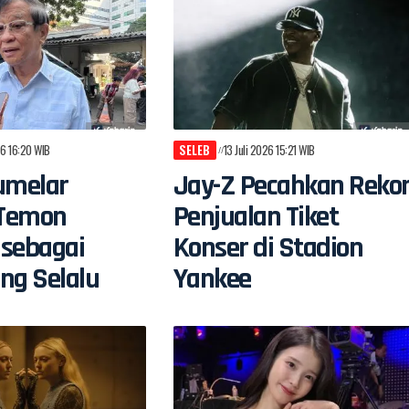
26 16:20 WIB
SELEB
13 Juli 2026 15:21 WIB
umelar
Jay-Z Pecahkan Reko
Temon
Penjualan Tiket
 sebagai
Konser di Stadion
ng Selalu
Yankee