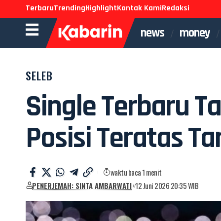
Terbaru
Trending
Highlight
Kontak Kami
Redaksi
news
money
SELEB
Single Terbaru Ta
Posisi Teratas T
waktu baca 1 menit
PENERJEMAH: SINTA AMBARWATI
12 Juni 2026 20:35 WIB