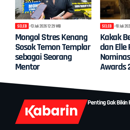
SELEB
13 Juli 2026 12:29 WIB
SELEB
10 Juli 20
Mongol Stres Kenang
Kakak Be
Sosok Temon Templar
dan Elle
sebagai Seorang
Nomina
Mentor
Awards 
Penting Gak Bikin