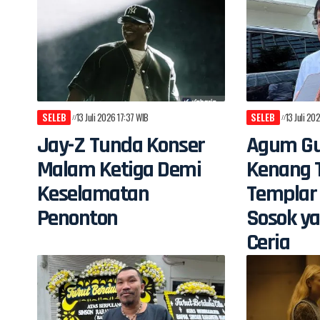
SELEB
13 Juli 2026 17:37 WIB
SELEB
13 Juli 20
Jay-Z Tunda Konser
Agum G
Malam Ketiga Demi
Kenang 
Keselamatan
Templar
Penonton
Sosok ya
Ceria