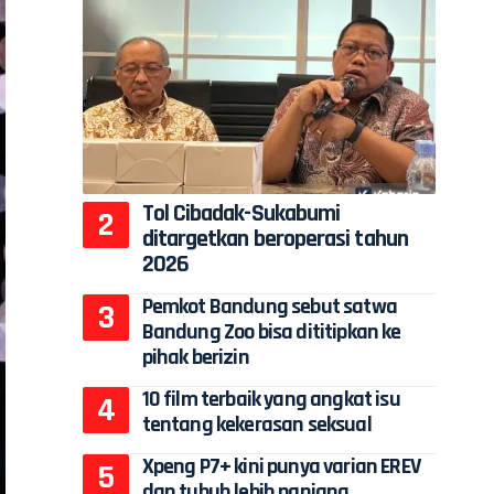
Tol Cibadak-Sukabumi
ditargetkan beroperasi tahun
2026
Pemkot Bandung sebut satwa
Bandung Zoo bisa dititipkan ke
pihak berizin
10 film terbaik yang angkat isu
tentang kekerasan seksual
Xpeng P7+ kini punya varian EREV
dan tubuh lebih panjang