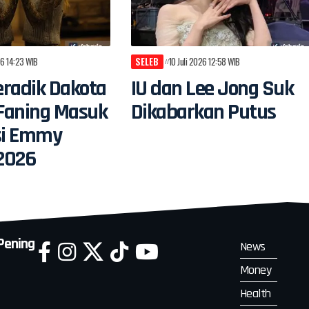
26 14:23 WIB
SELEB
10 Juli 2026 12:58 WIB
radik Dakota
IU dan Lee Jong Suk
 Faning Masuk
Dikabarkan Putus
si Emmy
2026
 Pening
News
Money
Health