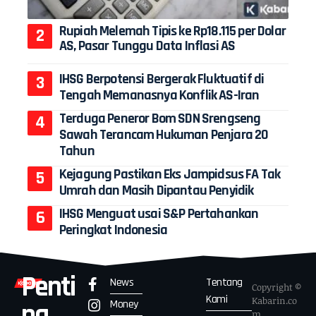
Rupiah Melemah Tipis ke Rp18.115 per Dolar
AS, Pasar Tunggu Data Inflasi AS
IHSG Berpotensi Bergerak Fluktuatif di
Tengah Memanasnya Konflik AS-Iran
Terduga Peneror Bom SDN Srengseng
Sawah Terancam Hukuman Penjara 20
Tahun
Kejagung Pastikan Eks Jampidsus FA Tak
Umrah dan Masih Dipantau Penyidik
IHSG Menguat usai S&P Pertahankan
Peringkat Indonesia
Penti
News
Tentang
Copyright ©
Kami
Kabarin.co
Money
ng
m