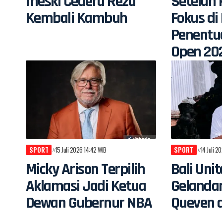
meski Cedera Reza
Setelah 
Kembali Kambuh
Fokus d
Penentu
Open 20
SPORT
15 Juli 2026 14:42 WIB
SPORT
14 Juli 2
Micky Arison Terpilih
Bali Uni
Aklamasi Jadi Ketua
Gelandan
Dewan Gubernur NBA
Queven d