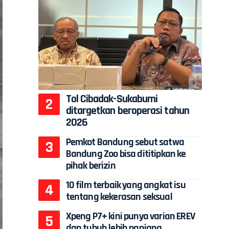
Tol Cibadak-Sukabumi
ditargetkan beroperasi tahun
2026
Pemkot Bandung sebut satwa
Bandung Zoo bisa dititipkan ke
pihak berizin
10 film terbaik yang angkat isu
tentang kekerasan seksual
Xpeng P7+ kini punya varian EREV
dan tubuh lebih panjang