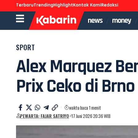
Terbaru
Trending
Highlight
Kontak Kami
Redaksi
news
money
SPORT
Alex Marquez Ber
Prix Ceko di Brno
waktu baca 1 menit
PEWARTA: FAJAR SATRIYO
17 Juni 2026 20:36 WIB