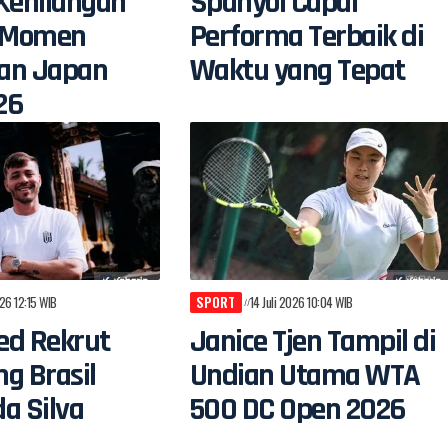
Kehilangan
Spanyol Capai
i Momen
Performa Terbaik di
an Japan
Waktu yang Tepat
26
026 12:15 WIB
SPORT
14 Juli 2026 10:04 WIB
ted Rekrut
Janice Tjen Tampil di
g Brasil
Undian Utama WTA
a Silva
500 DC Open 2026