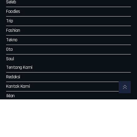
Seleb
Foodies
Trip
Fashion
Tekno
Oto
Soul
Tentang Kami
Redaksi
Kontak Kami
Iklan
RSS
www.antaranews.com
www.antarafoto.com
Copyright © Kabarin.com