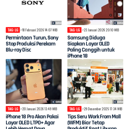
TAG: LG
18 Februari 2026 14:07 WIB
TAG: LG
23 Januari 2026 20:10 WIB
Permintaan Turun, Sony
Samsung Diduga
Stop Produksi Perekam
Siapkan Layar OLED
Blu-ray Disc
Paling Canggih untuk
iPhone 18
TAG: LG
20 Januari 2026 13:49 WIB
TAG: LG
29 Desember 2025 17:34 WIB
iPhone 18 Pro Akan Pakai
Tips Seru Work From Mall
Layar OLED LTPO+ Agar
(WFM) Biar Tetap
Lebih Hemat Daya
Produktif Saat Liburan