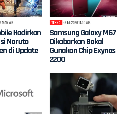
6 15:15 WIB
TEKNO
9 Juli 2026 14:30 WIB
bile Hadirkan
Samsung Galaxy M67
si Naruto
Dikabarkan Bakal
en di Update
Gunakan Chip Exynos
2200