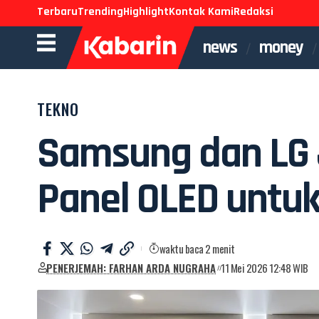
Terbaru
Trending
Highlight
Kontak Kami
Redaksi
news
money
TEKNO
Samsung dan LG
Panel OLED untuk
waktu baca 2 menit
PENERJEMAH: FARHAN ARDA NUGRAHA
11 Mei 2026 12:48 WIB