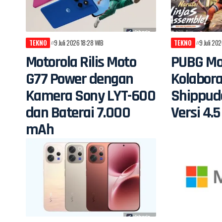
TEKNO
9 Juli 2026 18:28 WIB
TEKNO
9 Juli 202
Motorola Rilis Moto
PUBG Mo
G77 Power dengan
Kolabora
Kamera Sony LYT-600
Shippud
dan Baterai 7.000
Versi 4.5
mAh