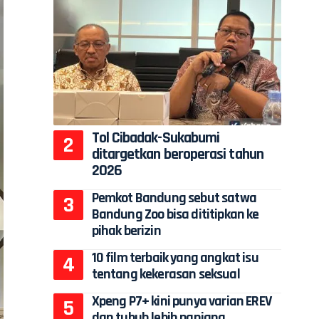
Tol Cibadak-Sukabumi
ditargetkan beroperasi tahun
2026
Pemkot Bandung sebut satwa
Bandung Zoo bisa dititipkan ke
pihak berizin
10 film terbaik yang angkat isu
tentang kekerasan seksual
Xpeng P7+ kini punya varian EREV
dan tubuh lebih panjang