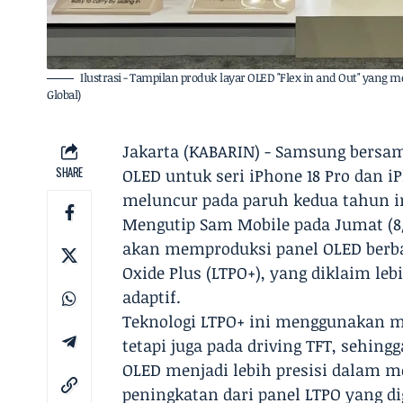
Ilustrasi - Tampilan produk layar OLED "Flex in and Out" yang
Global)
Jakarta (KABARIN) - Samsung bersa
SHARE
OLED untuk seri iPhone 18 Pro dan i
meluncur pada paruh kedua tahun i
Mengutip Sam Mobile pada Jumat (8
akan memproduksi panel OLED berbas
Oxide Plus (LTPO+), yang diklaim le
adaptif.
Teknologi LTPO+ ini menggunakan ma
tetapi juga pada driving TFT, sehin
OLED menjadi lebih presisi dalam m
peningkatan dari panel LTPO yang di