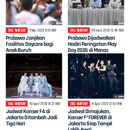
TAG: MAYDAY
1 Mei 2026 11:19 WIB
TAG: MAYDAY
29 April 2026 12:46 WIB
Prabowo Janjikan
Prabowo Dijadwalkan
Fasilitas Daycare bagi
Hadiri Peringatan May
Anak Buruh
Day 2026 di Monas
TAG: MAYDAY
10 April 2026 18:21 WIB
TAG: MAYDAY
4 April 2026 12:50 WIB
Jadwal Konser F4 di
Jadwal Dimajukan,
Jakarta Ditambah Jadi
Konser F*FOREVER di
Tiga Hari
Jakarta Siap Tampil
Lebih Awal