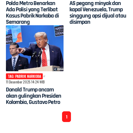
Polda Metro Benarkan
AS pegang minyak dan
Ada Polisi yang Terlibat
kapal Venezuela, Trump
Kasus Pabrik Narkoba di
singgung opsi dijual atau
Semarang
disimpan
TAG: PABRIK NARKOBA
11 Desember 2025 14:24 WIB
Donald Trump ancam
akan gulingkan Presiden
Kolombia, Gustavo Petro
1