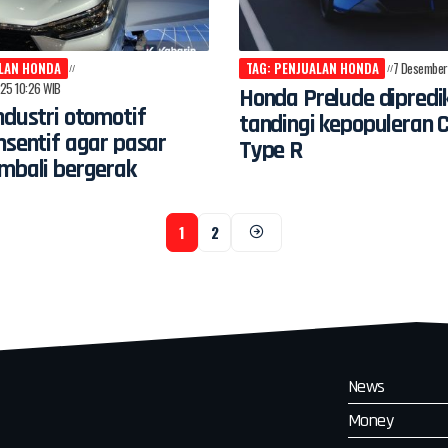
ALAN HONDA
TAG: PENJUALAN HONDA
7 Desember
25 10:26 WIB
Honda Prelude dipredi
ndustri otomotif
tandingi kepopuleran C
nsentif agar pasar
Type R
mbali bergerak
1
2
News
Money