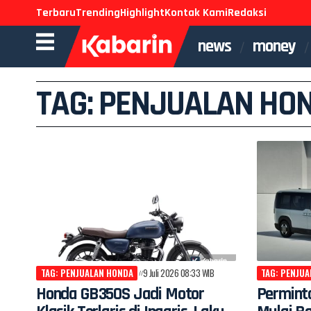
Terbaru
Trending
Highlight
Kontak Kami
Redaksi
news
money
TAG: PENJUALAN HO
TAG: PENJUALAN HONDA
9 Juli 2026 08:33 WIB
TAG: PENJU
Honda GB350S Jadi Motor
Permint