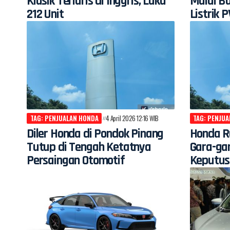
Klasik Terlaris di Inggris, Laku
Mulai B
212 Unit
Listrik 
TAG: PENJUALAN HONDA
4 April 2026 12:16 WIB
TAG: PENJU
Diler Honda di Pondok Pinang
Honda Ru
Tutup di Tengah Ketatnya
Gara-ga
Persaingan Otomotif
Keputus