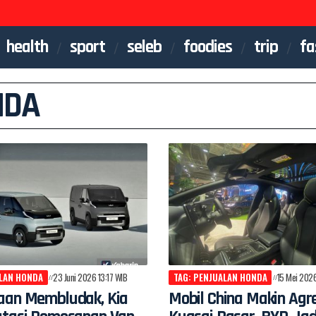
health
sport
seleb
foodies
trip
fa
NDA
ALAN HONDA
23 Juni 2026 13:17 WIB
TAG: PENJUALAN HONDA
15 Mei 2026
aan Membludak, Kia
Mobil China Makin Agre