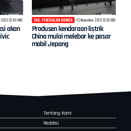
 2025 12:40 WIB
TAG: PENJUALAN HONDA
13 November 2025 15:18 WIB
ksi akan
Produsen kendaraan listrik
ivic
China mulai melebar ke pasar
mobil Jepang
Tentang Kami
Redaksi