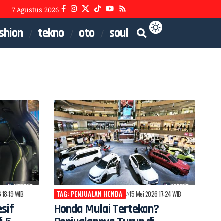
7 Agustus 2026
shion
tekno
oto
soul
 18:19 WIB
TAG: PENJUALAN HONDA
15 Mei 2026 17:24 WIB
sif
Honda Mulai Tertekan?