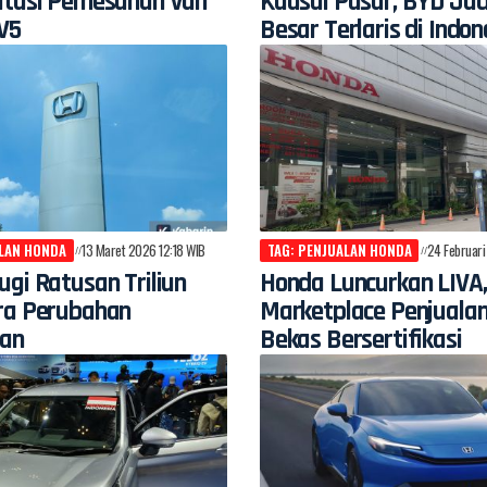
atasi Pemesanan Van
Kuasai Pasar, BYD Jad
PV5
Besar Terlaris di Indon
ALAN HONDA
13 Maret 2026 12:18 WIB
TAG: PENJUALAN HONDA
24 Februari
gi Ratusan Triliun
Honda Luncurkan LIVA,
ra Perubahan
Marketplace Penjualan
an
Bekas Bersertifikasi