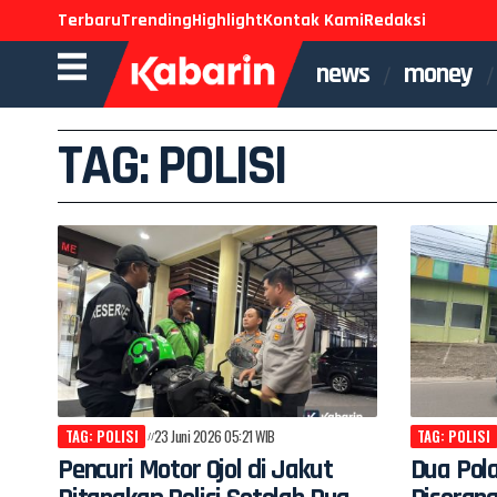
Terbaru
Trending
Highlight
Kontak Kami
Redaksi
news
money
TAG: POLISI
TAG: POLISI
23 Juni 2026 05:21 WIB
TAG: POLISI
Pencuri Motor Ojol di Jakut
Dua Pol