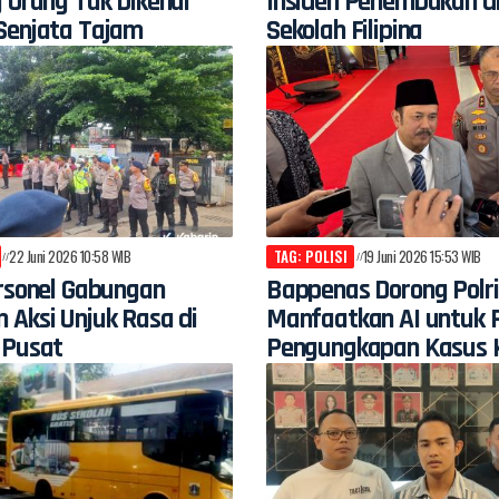
 Orang Tak Dikenal
Insiden Penembakan d
Senjata Tajam
Sekolah Filipina
22 Juni 2026 10:58 WIB
TAG: POLISI
19 Juni 2026 15:53 WIB
ersonel Gabungan
Bappenas Dorong Polri
 Aksi Unjuk Rasa di
Manfaatkan AI untuk 
 Pusat
Pengungkapan Kasus K