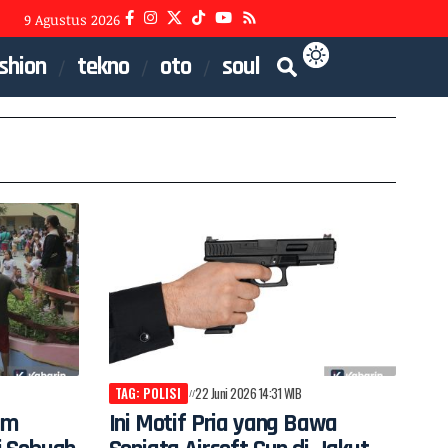
9 Agustus 2026
shion
tekno
oto
soul
TAG: POLISI
22 Juni 2026 14:31 WIB
am
Ini Motif Pria yang Bawa