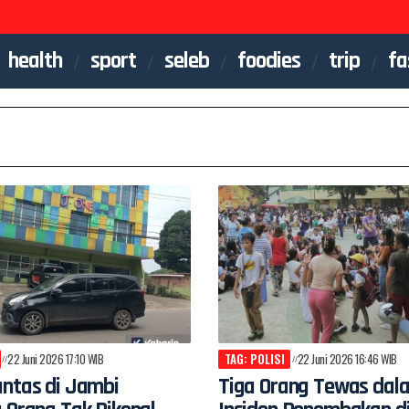
health
sport
seleb
foodies
trip
fa
22 Juni 2026 17:10 WIB
TAG: POLISI
22 Juni 2026 16:46 WIB
antas di Jambi
Tiga Orang Tewas dal