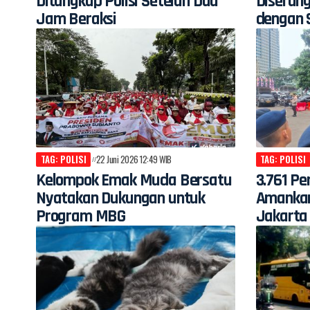
Ditangkap Polisi Setelah Dua
Diserang
Jam Beraksi
dengan 
TAG: POLISI
22 Juni 2026 12:49 WIB
TAG: POLISI
Kelompok Emak Muda Bersatu
3.761 P
Nyatakan Dukungan untuk
Amankan
Program MBG
Jakarta