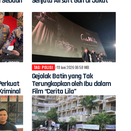
i Sebuah
Senjata Airsoft Gun di Jakut
TAG: POLISI
19 Juni 2026 06:58 WIB
Gejolak Batin yang Tak
Perkuat
Terungkapkan oleh Ibu dalam
riminal
Film “Cerita Lila”