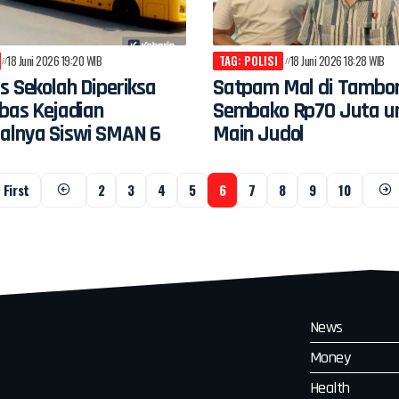
18 Juni 2026 19:20 WIB
TAG: POLISI
18 Juni 2026 18:28 WIB
s Sekolah Diperiksa
Satpam Mal di Tambor
mbas Kejadian
Sembako Rp70 Juta u
alnya Siswi SMAN 6
Main Judol
First
2
3
4
5
6
7
8
9
10
News
Money
Health