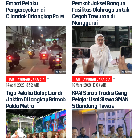
Empat Pelaku
Pemkot Jaksel Bangun
Pengeroyokan di
Fasilitas Olahraga untuk
Cilandak Ditangkap Polisi
Cegah Tawuran di
Manggarai
TAG: TAWURAN JAKARTA
TAG: TAWURAN JAKARTA
14 April 2026 18:52 WIB
16 Maret 2026 15:03 WIB
Tiga Pelaku Balap Liar di
KPAI Soroti Tradisi Geng
Jaktim Ditangkap Brimob
Pelajar Usai Siswa SMAN
Polda Metro
5 Bandung Tewas