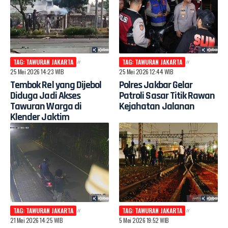
TAG: TAWURAN JAKARTA
TAG: TAWURAN JAKARTA
25 Mei 2026 14:23 WIB
25 Mei 2026 12:44 WIB
Tembok Rel yang Dijebol
Polres Jakbar Gelar
Diduga Jadi Akses
Patroli Sasar Titik Rawan
Tawuran Warga di
Kejahatan Jalanan
Klender Jaktim
TAG: TAWURAN JAKARTA
TAG: TAWURAN JAKARTA
21 Mei 2026 14:25 WIB
5 Mei 2026 19:52 WIB