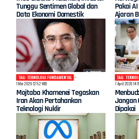
Tunggu Sentimen Global dan
Pakai AI
Data Ekonomi Domestik
Ajaran 
TAG: TEKNOLOGI FUNDAMENTAL
TAG: TEKNO
1 Mei 2026 12:52 WIB
7 April 2026 14:
Mojtaba Khamenei Tegaskan
Menbud:
Iran Akan Pertahankan
Jangan C
Teknologi Nuklir
Dipakai