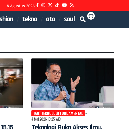
8 Agustus 2026
shion
tekno
oto
soul
TAG: TEKNOLOGI FUNDAMENTAL
4 Mei 2026 10:25 WIB
15,15
Teknologi Buka Akses Ilmu,