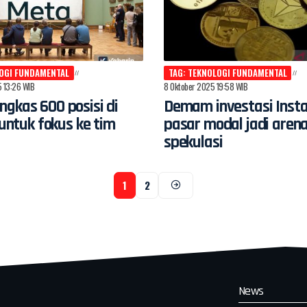
LOGI FUNDAMENTAL
TAG: TEKNOLOGI FUNDAMENTAL
 13:26 WIB
8 Oktober 2025 19:58 WIB
gkas 600 posisi di
Demam investasi Insta
I untuk fokus ke tim
pasar modal jadi aren
spekulasi
1
2
News