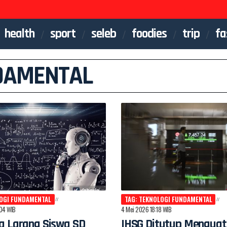
health
sport
seleb
foodies
trip
fa
NDAMENTAL
LOGI FUNDAMENTAL
TAG: TEKNOLOGI FUNDAMENTAL
:04 WIB
4 Mei 2026 18:18 WIB
a Larang Siswa SD
IHSG Ditutup Menguat 