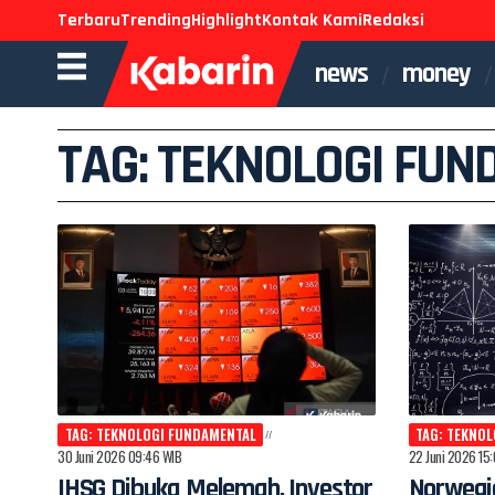
Terbaru
Trending
Highlight
Kontak Kami
Redaksi
news
money
TAG: TEKNOLOGI FU
TAG: TEKNOLOGI FUNDAMENTAL
TAG: TEKNO
30 Juni 2026 09:46 WIB
22 Juni 2026 15
IHSG Dibuka Melemah, Investor
Norwegi