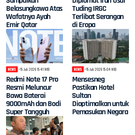
Sampaikan
Diplomat Iran Usai
Belasungkawa Atas
Tuding IRGC
Wafatnya Ayah
Terlibat Serangan
Emir Qatar
di Eropa
NEWS
15 Juli 2026 15:41 WIB
NEWS
15 Juli 2026 15:04 WIB
Redmi Note 17 Pro
Mensesneg
Resmi Meluncur
Pastikan Hotel
Bawa Baterai
Sultan
9000mAh dan Bodi
Dioptimalkan untuk
Super Tangguh
Pemasukan Negara