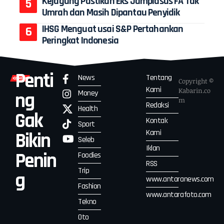
Kejagung Pastikan Eks Jampidsus FA Tak
Umrah dan Masih Dipantau Penyidik
IHSG Menguat usai S&P Pertahankan
Peringkat Indonesia
Penti
News
Tentang
Copyright ©
Kami
Kabarin.co
Money
ng
m
Redaksi
Health
Gak
Kontak
Sport
Kami
Bikin
Seleb
Iklan
Penin
Foodies
RSS
Trip
g
www.antaranews.com
Fashion
www.antarafoto.com
Tekno
Oto