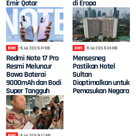
Emir Qatar
di Eropa
NEWS
15 Juli 2026 15:41 WIB
NEWS
15 Juli 2026 15:04 WIB
Redmi Note 17 Pro
Mensesneg
Resmi Meluncur
Pastikan Hotel
Bawa Baterai
Sultan
9000mAh dan Bodi
Dioptimalkan untuk
Super Tangguh
Pemasukan Negara
NEWS
15 Juli 2026 14:57 WIB