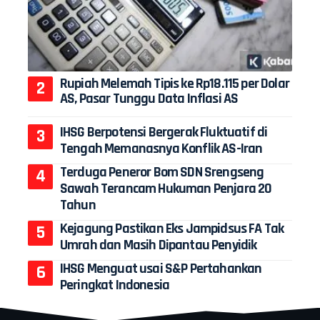
Rupiah Melemah Tipis ke Rp18.115 per Dolar
AS, Pasar Tunggu Data Inflasi AS
IHSG Berpotensi Bergerak Fluktuatif di
Tengah Memanasnya Konflik AS-Iran
Terduga Peneror Bom SDN Srengseng
Sawah Terancam Hukuman Penjara 20
Tahun
Kejagung Pastikan Eks Jampidsus FA Tak
Umrah dan Masih Dipantau Penyidik
IHSG Menguat usai S&P Pertahankan
Peringkat Indonesia