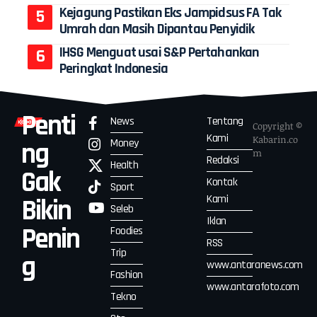
Kejagung Pastikan Eks Jampidsus FA Tak
Umrah dan Masih Dipantau Penyidik
IHSG Menguat usai S&P Pertahankan
Peringkat Indonesia
Penti
News
Tentang
Copyright ©
Kami
Kabarin.co
Money
ng
m
Redaksi
Health
Gak
Kontak
Sport
Kami
Bikin
Seleb
Iklan
Penin
Foodies
RSS
Trip
g
www.antaranews.com
Fashion
www.antarafoto.com
Tekno