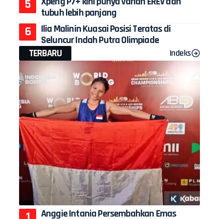
Xpeng P7+ kini punya varian EREV dan
tubuh lebih panjang
Ilia Malinin Kuasai Posisi Teratas di
Seluncur Indah Putra Olimpiade
TERBARU
Indeks
Anggie Intania Persembahkan Emas