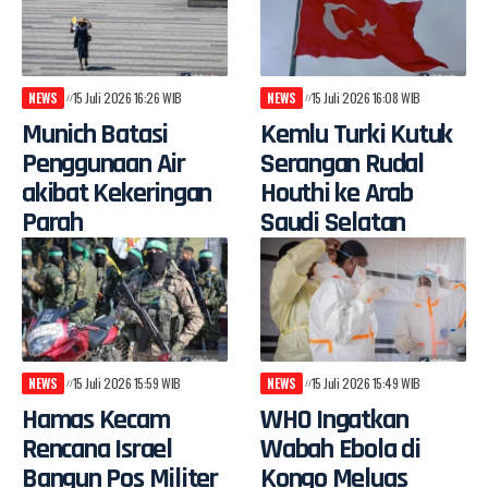
NEWS
15 Juli 2026 16:26 WIB
NEWS
15 Juli 2026 16:08 WIB
Munich Batasi
Kemlu Turki Kutuk
Penggunaan Air
Serangan Rudal
akibat Kekeringan
Houthi ke Arab
Parah
Saudi Selatan
NEWS
15 Juli 2026 15:59 WIB
NEWS
15 Juli 2026 15:49 WIB
Hamas Kecam
WHO Ingatkan
Rencana Israel
Wabah Ebola di
Bangun Pos Militer
Kongo Meluas