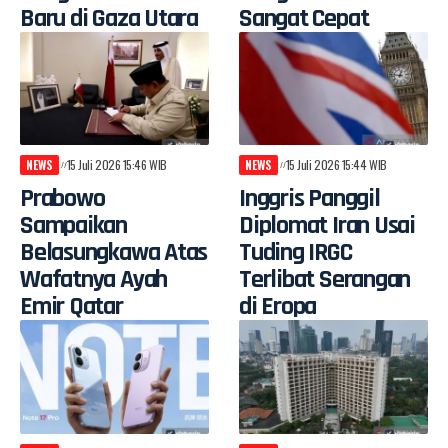
Baru di Gaza Utara
Sangat Cepat
NEWS
15 Juli 2026 15:46 WIB
NEWS
15 Juli 2026 15:44 WIB
Prabowo
Inggris Panggil
Sampaikan
Diplomat Iran Usai
Belasungkawa Atas
Tuding IRGC
Wafatnya Ayah
Terlibat Serangan
Emir Qatar
di Eropa