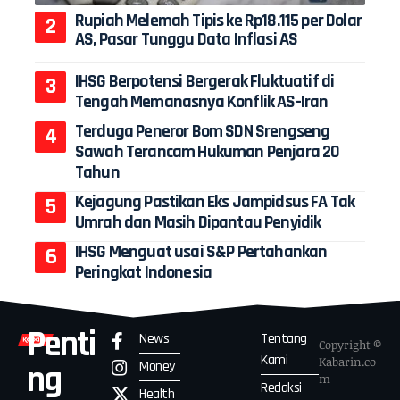
Rupiah Melemah Tipis ke Rp18.115 per Dolar
AS, Pasar Tunggu Data Inflasi AS
IHSG Berpotensi Bergerak Fluktuatif di
Tengah Memanasnya Konflik AS-Iran
Terduga Peneror Bom SDN Srengseng
Sawah Terancam Hukuman Penjara 20
Tahun
Kejagung Pastikan Eks Jampidsus FA Tak
Umrah dan Masih Dipantau Penyidik
IHSG Menguat usai S&P Pertahankan
Peringkat Indonesia
Penti
News
Tentang
Copyright ©
Kami
Kabarin.co
Money
ng
m
Redaksi
Health