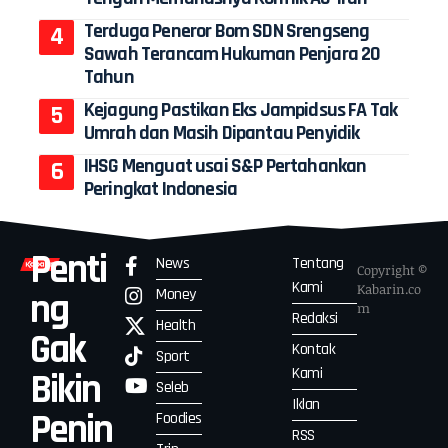
Terduga Peneror Bom SDN Srengseng
Sawah Terancam Hukuman Penjara 20
Tahun
Kejagung Pastikan Eks Jampidsus FA Tak
Umrah dan Masih Dipantau Penyidik
IHSG Menguat usai S&P Pertahankan
Peringkat Indonesia
Penti
News
Tentang
Copyright ©
Kami
Kabarin.co
Money
ng
m
Redaksi
Health
Gak
Kontak
Sport
Kami
Bikin
Seleb
Iklan
Penin
Foodies
RSS