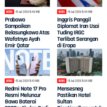
NEWS
15 Juli 2026 15:46 WIB
NEWS
15 Juli 2026 15:44 WIB
Prabowo
Inggris Panggil
Sampaikan
Diplomat Iran Usai
Belasungkawa Atas
Tuding IRGC
Wafatnya Ayah
Terlibat Serangan
Emir Qatar
di Eropa
NEWS
15 Juli 2026 15:41 WIB
NEWS
15 Juli 2026 15:04 WIB
Redmi Note 17 Pro
Mensesneg
Resmi Meluncur
Pastikan Hotel
Bawa Baterai
Sultan