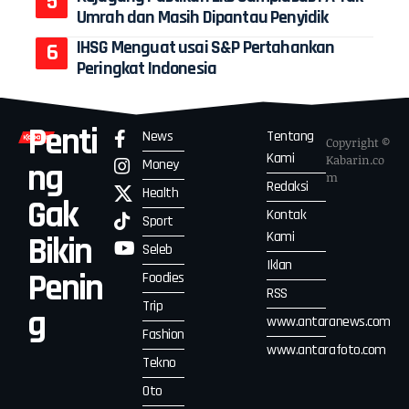
Umrah dan Masih Dipantau Penyidik
IHSG Menguat usai S&P Pertahankan
Peringkat Indonesia
Penti
News
Tentang
Copyright ©
Kami
Kabarin.co
Money
ng
m
Redaksi
Health
Gak
Kontak
Sport
Kami
Bikin
Seleb
Iklan
Penin
Foodies
RSS
Trip
g
www.antaranews.com
Fashion
www.antarafoto.com
Tekno
Oto