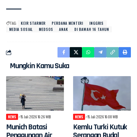
TAG:
KEIR STARMER
PERDANA MENTERI
INGGRIS
MEDIA SOSIAL
MEDSOS
ANAK
DI BAWAH 16 TAHUN
Mungkin Kamu Suka
NEWS
15 Juli 2026 16:26 WIB
NEWS
15 Juli 2026 16:08 WIB
Munich Batasi
Kemlu Turki Kutuk
Penggunaan Air
Serangan Rudal