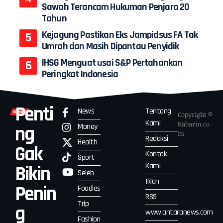
Sawah Terancam Hukuman Penjara 20
Tahun
Kejagung Pastikan Eks Jampidsus FA Tak
Umrah dan Masih Dipantau Penyidik
IHSG Menguat usai S&P Pertahankan
Peringkat Indonesia
Penti
News
Tentang
Copyright ©
Kami
Kabarin.co
Money
ng
m
Redaksi
Health
Gak
Kontak
Sport
Kami
Bikin
Seleb
Iklan
Penin
Foodies
RSS
Trip
g
www.antaranews.com
Fashion