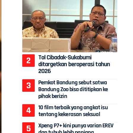
Tol Cibadak-Sukabumi
ditargetkan beroperasi tahun
2026
Pemkot Bandung sebut satwa
Bandung Zoo bisa dititipkan ke
pihak berizin
10 film terbaik yang angkat isu
tentang kekerasan seksual
Xpeng P7+ kini punya varian EREV
dan tubuh lebih panjang