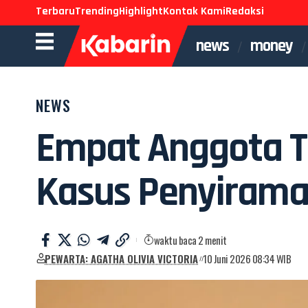
Terbaru
Trending
Highlight
Kontak Kami
Redaksi
news
money
NEWS
Empat Anggota T
Kasus Penyirama
waktu baca 2 menit
PEWARTA: AGATHA OLIVIA VICTORIA
10 Juni 2026 08:34 WIB