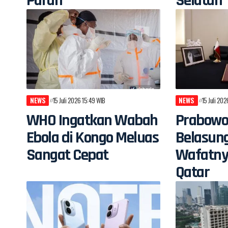
Parah
Selatan
NEWS
15 Juli 2026 15:49 WIB
NEWS
15 Juli 20
WHO Ingatkan Wabah
Prabowo
Ebola di Kongo Meluas
Belasun
Sangat Cepat
Wafatny
Qatar