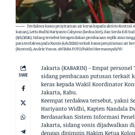
Terdakwa kasus penyiraman air keras kepada aktivis KontraS A
kanan), Lettu Budhi Hariyanto Cahyono (kedua kiri), dan Serda Edi Suda
(8/6/2026). Sidang tersebut beragendakan pembacaan replik atau tang
para terdakwa pada Kamis (4/6/2026) terkait kasus penyiraman air ke
(KontraS), Andrie Yunus. ANTARA FOTO/Fakhri Hermansyah/YU
Jakarta (KABARIN) - Empat personel
SHARE
sidang pembacaan putusan terkait 
keras kepada Wakil Koordinator Kont
Jakarta, Rabu.
Keempat terdakwa tersebut, yakni Se
Hariyanto Widhi, Kapten Nandala Dw
Berdasarkan Sistem Informasi Penelu
Jakarta, sidang vonis dijadwalkan d
dengan dipimpin Hakim Ketua Kolone