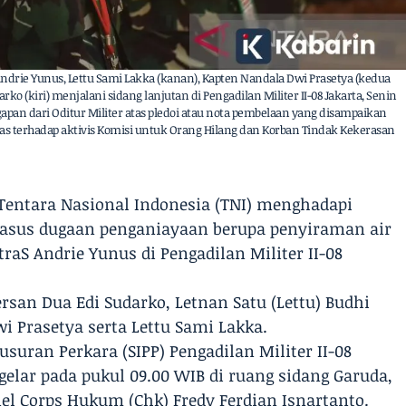
ndrie Yunus, Lettu Sami Lakka (kanan), Kapten Nandala Dwi Prasetya (kedua
rko (kiri) menjalani sidang lanjutan di Pengadilan Militer II-08 Jakarta, Senin
gapan dari Oditur Militer atas pledoi atau nota pembelaan yang disampaikan
ras terhadap aktivis Komisi untuk Orang Hilang dan Korban Tindak Kekerasan
 Tentara Nasional Indonesia (TNI) menghadapi
kasus dugaan penganiayaan berupa penyiraman air
raS Andrie Yunus di Pengadilan Militer II-08
rsan Dua Edi Sudarko, Letnan Satu (Lettu) Budhi
i Prasetya serta Lettu Sami Lakka.
suran Perkara (SIPP) Pengadilan Militer II-08
igelar pada pukul 09.00 WIB di ruang sidang Garuda,
l Corps Hukum (Chk) Fredy Ferdian Isnartanto.