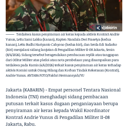
Terdakwa kasus penyiraman air keras kepada aktivis KontraS Andrie
Yunus, Lettu Sami Lakka (kanan), Kapten Nandala Dwi Prasetya (kedua
kanan), Lettu Budhi Hariyanto Cahyono (kedua kiri), dan Serda Edi Sudarko
(kiri) menjalani sidang lanjutan di Pengadilan Militer II-08 Jakarta, Senin
(8/6/2026). Sidang tersebut beragendakan pembacaan replik atau tanggapan
dari Oditur Militer atas pledoi atau nota pembelaan yang disampaikan para
terdakwa pada Kamis (4/6/2026) terkait kasus penyiraman air keras terhadap
aktivis Komisi untuk Orang Hilang dan Korban Tindak Kekerasan (KontraS),
Andrie Yunus. ANTARA FOTO/Fakhri Hermansyah/YU
Jakarta (KABARIN) - Empat personel Tentara Nasional
Indonesia (TNI) menghadapi sidang pembacaan
putusan terkait kasus dugaan penganiayaan berupa
penyiraman air keras kepada Wakil Koordinator
KontraS Andrie Yunus di Pengadilan Militer II-08
Jakarta, Rabu.