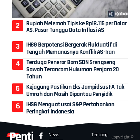
Rupiah Melemah Tipis ke Rp18.115 per Dolar
AS, Pasar Tunggu Data Inflasi AS
IHSG Berpotensi Bergerak Fluktuatif di
Tengah Memanasnya Konflik AS-Iran
Terduga Peneror Bom SDN Srengseng
Sawah Terancam Hukuman Penjara 20
Tahun
Kejagung Pastikan Eks Jampidsus FA Tak
Umrah dan Masih Dipantau Penyidik
IHSG Menguat usai S&P Pertahankan
Peringkat Indonesia
Penti
News
Tentang
Copyright ©