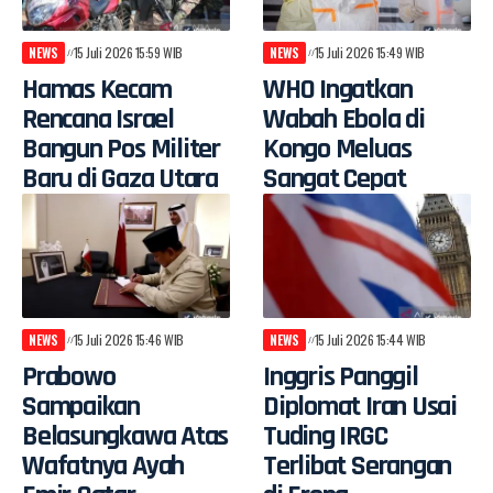
NEWS
15 Juli 2026 15:59 WIB
NEWS
15 Juli 2026 15:49 WIB
Hamas Kecam
WHO Ingatkan
Rencana Israel
Wabah Ebola di
Bangun Pos Militer
Kongo Meluas
Baru di Gaza Utara
Sangat Cepat
NEWS
15 Juli 2026 15:46 WIB
NEWS
15 Juli 2026 15:44 WIB
Prabowo
Inggris Panggil
Sampaikan
Diplomat Iran Usai
Belasungkawa Atas
Tuding IRGC
Wafatnya Ayah
Terlibat Serangan