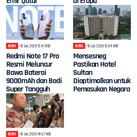
Emir Qatar
di Eropa
NEWS
15 Juli 2026 15:41 WIB
NEWS
15 Juli 2026 15:04 WIB
Redmi Note 17 Pro
Mensesneg
Resmi Meluncur
Pastikan Hotel
Bawa Baterai
Sultan
9000mAh dan Bodi
Dioptimalkan untuk
Super Tangguh
Pemasukan Negara
NEWS
15 Juli 2026 14:57 WIB