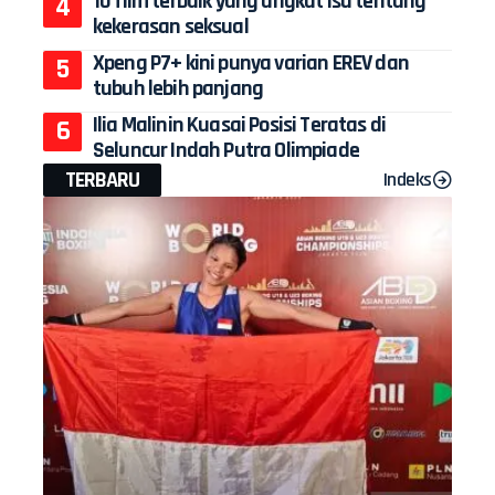
10 film terbaik yang angkat isu tentang
kekerasan seksual
Xpeng P7+ kini punya varian EREV dan
tubuh lebih panjang
Ilia Malinin Kuasai Posisi Teratas di
Seluncur Indah Putra Olimpiade
TERBARU
Indeks