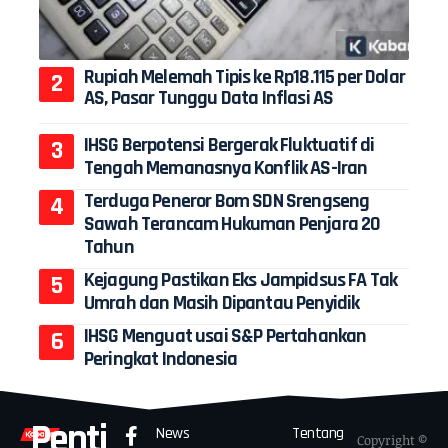
Rupiah Melemah Tipis ke Rp18.115 per Dolar
AS, Pasar Tunggu Data Inflasi AS
IHSG Berpotensi Bergerak Fluktuatif di
Tengah Memanasnya Konflik AS-Iran
Terduga Peneror Bom SDN Srengseng
Sawah Terancam Hukuman Penjara 20
Tahun
Kejagung Pastikan Eks Jampidsus FA Tak
Umrah dan Masih Dipantau Penyidik
IHSG Menguat usai S&P Pertahankan
Peringkat Indonesia
Penti
News
Tentang
Copyright ©