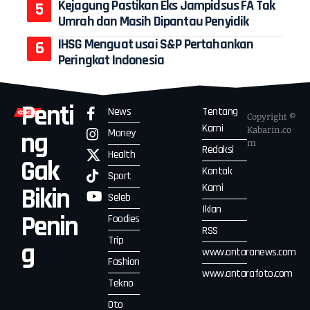
Kejagung Pastikan Eks Jampidsus FA Tak
Umrah dan Masih Dipantau Penyidik
IHSG Menguat usai S&P Pertahankan
Peringkat Indonesia
Penti
News
Tentang
Copyright ©
Kami
Kabarin.co
Money
ng
m
Redaksi
Health
Gak
Kontak
Sport
Kami
Bikin
Seleb
Iklan
Penin
Foodies
RSS
Trip
g
www.antaranews.com
Fashion
www.antarafoto.com
Tekno
Oto