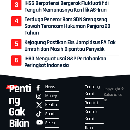
IHSG Berpotensi Bergerak Fluktuatif di
Tengah Memanasnya Konflik AS-Iran
Terduga Peneror Bom SDN Srengseng
Sawah Terancam Hukuman Penjara 20
Tahun
Kejagung Pastikan Eks Jampidsus FA Tak
Umrah dan Masih Dipantau Penyidik
IHSG Menguat usai S&P Pertahankan
Peringkat Indonesia
Penti
News
Tentang
Copyright ©
Kami
Kabarin.co
Money
ng
m
Redaksi
Health
Gak
Kontak
Sport
Kami
Bikin
Seleb
Iklan