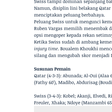
Swiss tampil dominan sepanjang ba
Namun, disiplin lini belakang Qat
menciptakan peluang berbahaya.
Peluang Swiss untuk mengunci keme
Ruben Vargas memilih menembak dar
opsi mengoper kepada rekan setimn
Ketika Swiss sudah di ambang kem
injury time
. Boualem Khoukhi menc
silang dan mengubah skor menjadi 1
Susunan Pemain
Qatar (4-3-3): Abunada; Al-Oui (Alaa
(Fathy 60'), Madibo, Abdurisag (Boudia
Swiss (3-4-3): Kobel; Akanji, Elvedi, 
Freuler, Xhaka; Ndoye (Manzambi 65'