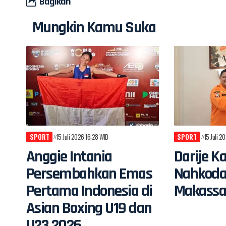
Bagikan
Mungkin Kamu Suka
SPORT
15 Juli 2026 16:28 WIB
SPORT
15 Juli 2
Anggie Intania
Darije K
Persembahkan Emas
Nahkoda
Pertama Indonesia di
Makassa
Asian Boxing U19 dan
U23 2026