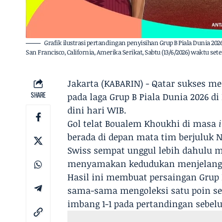
Grafik ilustrasi pertandingan penyisihan Grup B Piala Dunia 20
San Francisco, California, Amerika Serikat, Sabtu (13/6/2026) waktu
Jakarta (KABARIN) - Qatar sukses menc
SHARE
pada laga Grup B Piala Dunia 2026 di
dini hari WIB.
Gol telat Boualem Khoukhi di masa
berada di depan mata tim berjuluk N
Swiss sempat unggul lebih dahulu m
menyamakan kedudukan menjelang l
Hasil ini membuat persaingan Grup B
sama-sama mengoleksi satu poin se
imbang 1-1 pada pertandingan sebel