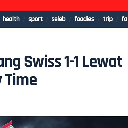
health
sport
seleb
foodies
trip
fa
ng Swiss 1-1 Lewat
y Time