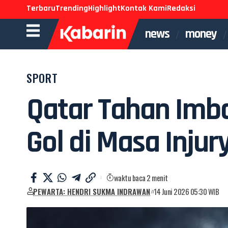
Terbaru
Trending
Highlight
Kontak Kami
Redaksi
news
money
SPORT
Qatar Tahan Imba
Gol di Masa Injur
waktu baca 2 menit
PEWARTA: HENDRI SUKMA INDRAWAN
14 Juni 2026 05:30 WIB