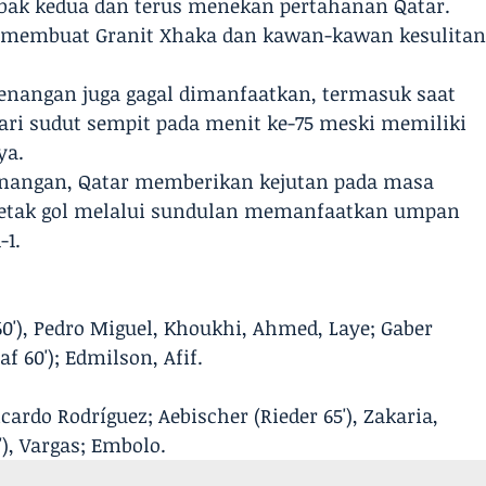
bak kedua dan terus menekan pertahanan Qatar.
ar membuat Granit Xhaka dan kawan-kawan kesulita
nangan juga gagal dimanfaatkan, termasuk saat
i sudut sempit pada menit ke-75 meski memiliki
ya.
enangan, Qatar memberikan kejutan pada masa
etak gol melalui sundulan memanfaatkan umpan
-1.
 60'), Pedro Miguel, Khoukhi, Ahmed, Laye; Gaber
f 60'); Edmilson, Afif.
Ricardo Rodríguez; Aebischer (Rieder 65'), Zakaria,
), Vargas; Embolo.