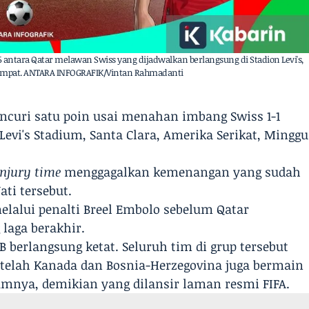
26 antara Qatar melawan Swiss yang dijadwalkan berlangsung di Stadion Levi's,
 setempat. ANTARA INFOGRAFIK/Vintan Rahmadanti
uri satu poin ​​​​​​usai menahan imbang Swiss 1-1
 Levi's Stadium, Santa Clara, Amerika Serikat, Minggu
injury time
menggagalkan kemenangan yang sudah
ati tersebut.
elalui penalti Breel Embolo sebelum Qatar
aga berakhir.
 berlangsung ketat. Seluruh tim di grup tersebut
telah Kanada dan Bosnia-Herzegovina juga bermain
umnya, demikian yang dilansir laman resmi FIFA.