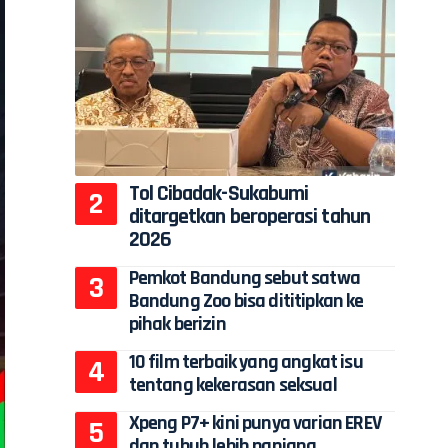
Tol Cibadak-Sukabumi
ditargetkan beroperasi tahun
2026
Pemkot Bandung sebut satwa
Bandung Zoo bisa dititipkan ke
pihak berizin
10 film terbaik yang angkat isu
tentang kekerasan seksual
Xpeng P7+ kini punya varian EREV
dan tubuh lebih panjang