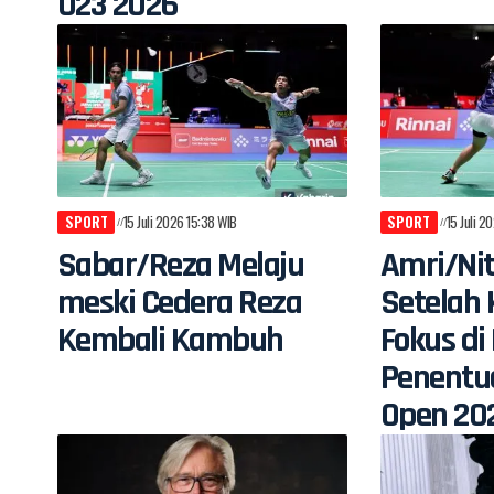
U23 2026
SPORT
15 Juli 2026 15:38 WIB
SPORT
15 Juli 2
Sabar/Reza Melaju
Amri/Nit
meski Cedera Reza
Setelah 
Kembali Kambuh
Fokus d
Penentu
Open 20