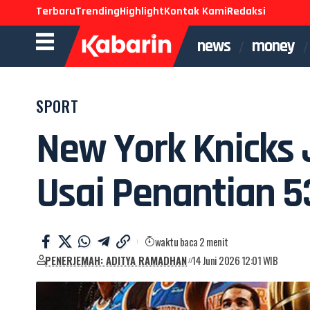
Terbaru
Trending
Highlight
Kontak Kami
Redaksi
news
money
SPORT
New York Knicks
Usai Penantian 5
waktu baca 2 menit
PENERJEMAH: ADITYA RAMADHAN
14 Juni 2026 12:01 WIB