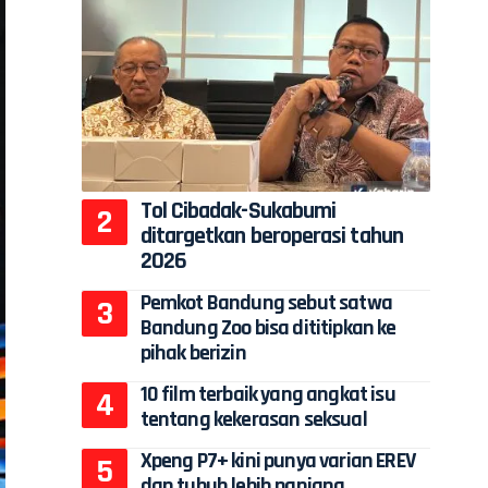
Tol Cibadak-Sukabumi
ditargetkan beroperasi tahun
2026
Pemkot Bandung sebut satwa
Bandung Zoo bisa dititipkan ke
pihak berizin
10 film terbaik yang angkat isu
tentang kekerasan seksual
Xpeng P7+ kini punya varian EREV
dan tubuh lebih panjang