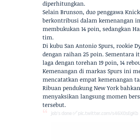
diperhitungkan.
​Selain Brunson, duo penggawa Knick
berkontribusi dalam kemenangan in
membukukan 14 poin, sedangkan Ha
tim.
​Di kubu San Antonio Spurs, rookie 
dengan raihan 25 poin. Sementara 
laga dengan torehan 19 poin, 14 rebo
​Kemenangan di markas Spurs ini m
mencatatkan empat kemenangan tanp
Ribuan pendukung New York bahkan 
menyaksikan langsung momen bersej
tersebut.
job’s done ✅
pic.twitter.com/s46XOsEgKb