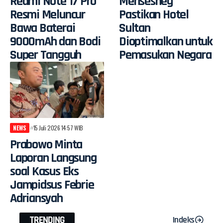
Redmi Note 17 Pro
Mensesneg
Resmi Meluncur
Pastikan Hotel
Bawa Baterai
Sultan
9000mAh dan Bodi
Dioptimalkan untuk
Super Tangguh
Pemasukan Negara
NEWS
15 Juli 2026 14:57 WIB
Prabowo Minta
Laporan Langsung
soal Kasus Eks
Jampidsus Febrie
Adriansyah
TRENDING
Indeks