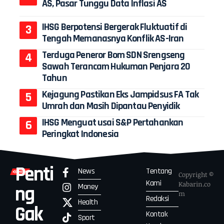
AS, Pasar Tunggu Data Inflasi AS
IHSG Berpotensi Bergerak Fluktuatif di
Tengah Memanasnya Konflik AS-Iran
Terduga Peneror Bom SDN Srengseng
Sawah Terancam Hukuman Penjara 20
Tahun
Kejagung Pastikan Eks Jampidsus FA Tak
Umrah dan Masih Dipantau Penyidik
IHSG Menguat usai S&P Pertahankan
Peringkat Indonesia
Penti
News
Tentang
Copyright ©
Kami
Kabarin.co
Money
ng
m
Redaksi
Health
Gak
Kontak
Sport