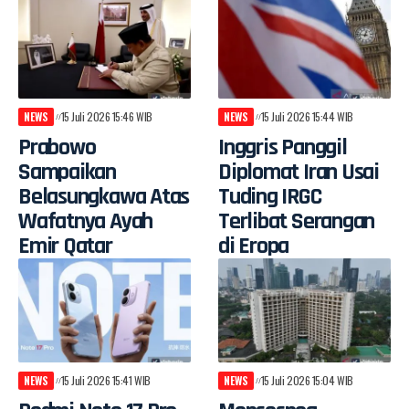
NEWS
15 Juli 2026 15:46 WIB
NEWS
15 Juli 2026 15:44 WIB
Prabowo
Inggris Panggil
Sampaikan
Diplomat Iran Usai
Belasungkawa Atas
Tuding IRGC
Wafatnya Ayah
Terlibat Serangan
Emir Qatar
di Eropa
NEWS
15 Juli 2026 15:41 WIB
NEWS
15 Juli 2026 15:04 WIB