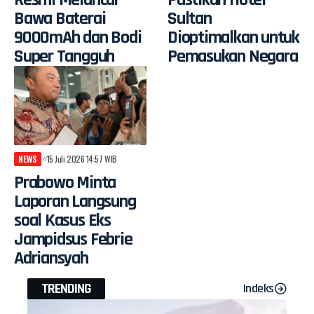
Bawa Baterai
Sultan
9000mAh dan Bodi
Dioptimalkan untuk
Super Tangguh
Pemasukan Negara
NEWS
15 Juli 2026 14:57 WIB
Prabowo Minta
Laporan Langsung
soal Kasus Eks
Jampidsus Febrie
Adriansyah
TRENDING
Indeks