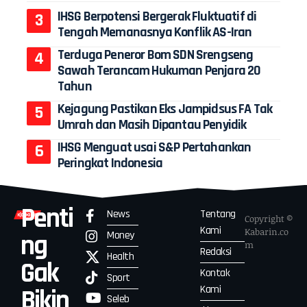
IHSG Berpotensi Bergerak Fluktuatif di
Tengah Memanasnya Konflik AS-Iran
Terduga Peneror Bom SDN Srengseng
Sawah Terancam Hukuman Penjara 20
Tahun
Kejagung Pastikan Eks Jampidsus FA Tak
Umrah dan Masih Dipantau Penyidik
IHSG Menguat usai S&P Pertahankan
Peringkat Indonesia
Penti
News
Tentang
Copyright ©
Kami
Kabarin.co
Money
ng
m
Redaksi
Health
Gak
Kontak
Sport
Kami
Bikin
Seleb