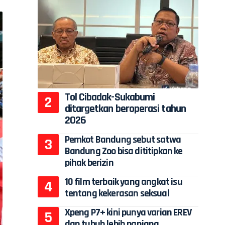
Tol Cibadak-Sukabumi
ditargetkan beroperasi tahun
2026
Pemkot Bandung sebut satwa
Bandung Zoo bisa dititipkan ke
pihak berizin
10 film terbaik yang angkat isu
tentang kekerasan seksual
Xpeng P7+ kini punya varian EREV
dan tubuh lebih panjang