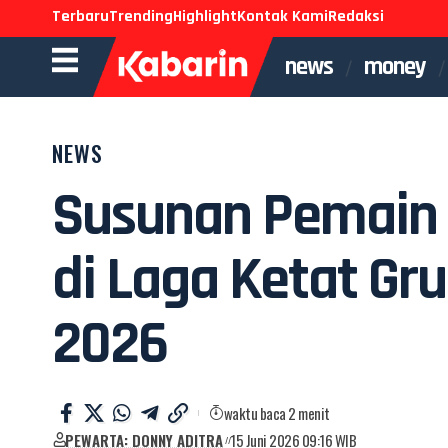
Terbaru
Trending
Highlight
Kontak Kami
Redaksi
news
money
NEWS
Susunan Pemain 
di Laga Ketat Gru
2026
waktu baca 2 menit
PEWARTA: DONNY ADITRA
15 Juni 2026 09:16 WIB