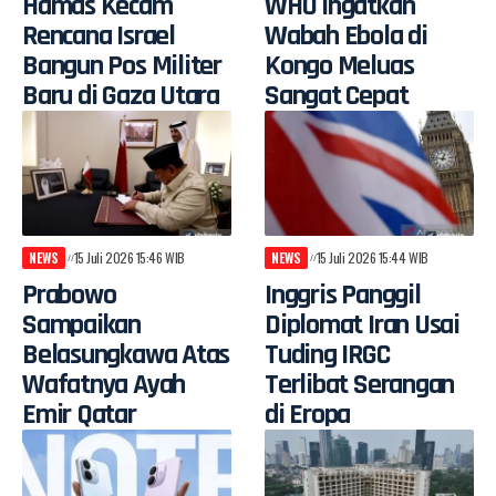
Hamas Kecam
WHO Ingatkan
Rencana Israel
Wabah Ebola di
Bangun Pos Militer
Kongo Meluas
Baru di Gaza Utara
Sangat Cepat
NEWS
15 Juli 2026 15:46 WIB
NEWS
15 Juli 2026 15:44 WIB
Prabowo
Inggris Panggil
Sampaikan
Diplomat Iran Usai
Belasungkawa Atas
Tuding IRGC
Wafatnya Ayah
Terlibat Serangan
Emir Qatar
di Eropa