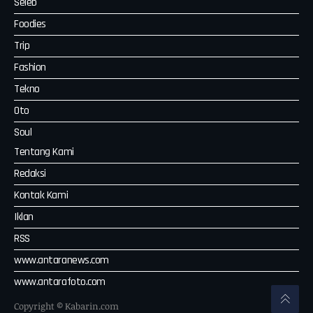
Seleb
Foodies
Trip
Fashion
Tekno
Oto
Soul
Tentang Kami
Redaksi
Kontak Kami
Iklan
RSS
www.antaranews.com
www.antarafoto.com
Copyright © Kabarin.com