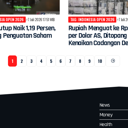
SIA OPEN 2026
7 Juli 2026 17:51 WIB
TAG: INDONESIA OPEN 2026
7 Juli 
utup Naik 1,19 Persen,
Rupiah Menguat ke Rp
g Penguatan Saham
per Dolar AS, Ditopang
Kenaikan Cadangan De
1
2
3
4
5
6
7
8
9
10
News
Money
Health