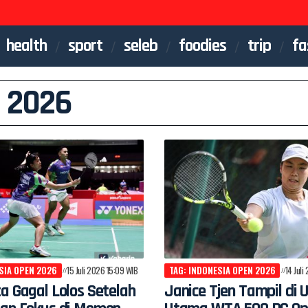
health
sport
seleb
foodies
trip
fa
 2026
SIA OPEN 2026
15 Juli 2026 15:09 WIB
TAG: INDONESIA OPEN 2026
14 Juli
a Gagal Lolos Setelah
Janice Tjen Tampil di 