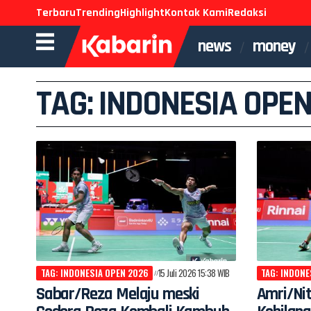
Terbaru
Trending
Highlight
Kontak Kami
Redaksi
news
money
TAG: INDONESIA OPEN
TAG: INDONESIA OPEN 2026
15 Juli 2026 15:38 WIB
TAG: INDONE
Sabar/Reza Melaju meski
Amri/Nit