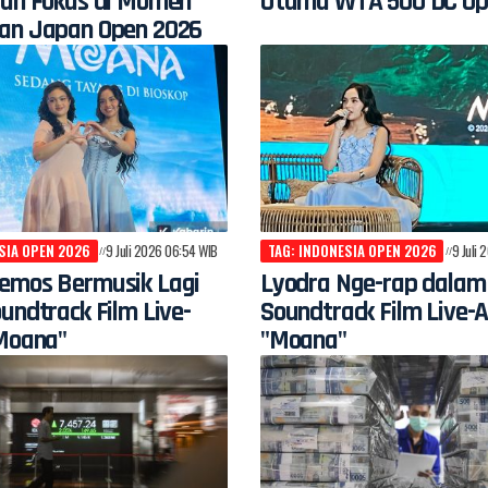
gan Fokus di Momen
Utama WTA 500 DC Op
an Japan Open 2026
SIA OPEN 2026
9 Juli 2026 06:54 WIB
TAG: INDONESIA OPEN 2026
9 Juli
emos Bermusik Lagi
Lyodra Nge-rap dalam
undtrack Film Live-
Soundtrack Film Live-A
"Moana"
"Moana"