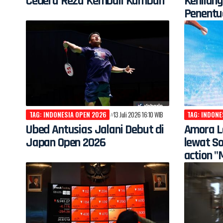
Cedera Reza Kembali Kambuh
Kehilan
Penentu
TAG: INDONESIA OPEN 2026
13 Juli 2026 16:10 WIB
TAG: INDONE
Ubed Antusias Jalani Debut di
Amora L
Japan Open 2026
lewat So
action 