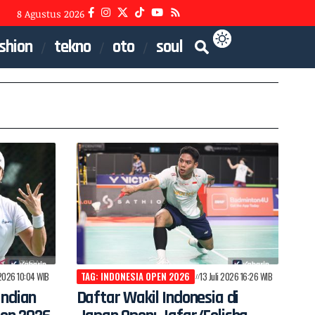
8 Agustus 2026
shion
tekno
oto
soul
 2026 10:04 WIB
TAG: INDONESIA OPEN 2026
13 Juli 2026 16:26 WIB
Undian
Daftar Wakil Indonesia di