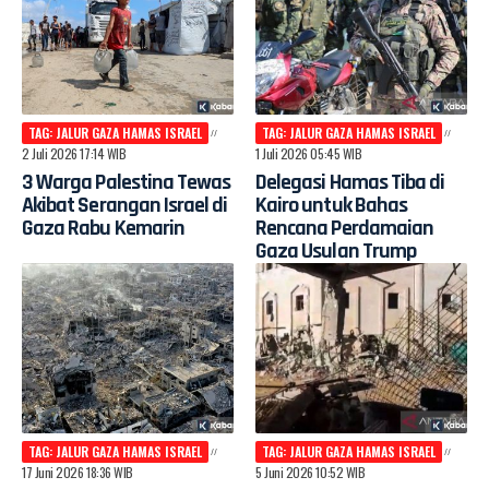
TAG: JALUR GAZA HAMAS ISRAEL
TAG: JALUR GAZA HAMAS ISRAEL
2 Juli 2026 17:14 WIB
1 Juli 2026 05:45 WIB
3 Warga Palestina Tewas
Delegasi Hamas Tiba di
Akibat Serangan Israel di
Kairo untuk Bahas
Gaza Rabu Kemarin
Rencana Perdamaian
Gaza Usulan Trump
TAG: JALUR GAZA HAMAS ISRAEL
TAG: JALUR GAZA HAMAS ISRAEL
17 Juni 2026 18:36 WIB
5 Juni 2026 10:52 WIB