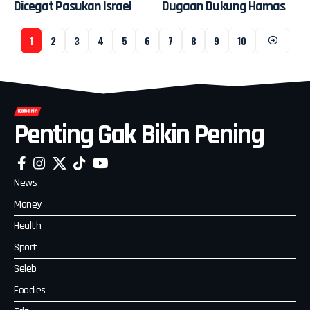
Dicegat Pasukan Israel
Dugaan Dukung Hamas
1
2
3
4
5
6
7
8
9
10
Penting Gak Bikin Pening
News
Money
Health
Sport
Seleb
Foodies