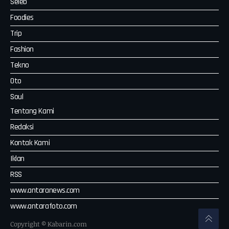
Seleb
Foodies
Trip
Fashion
Tekno
Oto
Soul
Tentang Kami
Redaksi
Kontak Kami
Iklan
RSS
www.antaranews.com
www.antarafoto.com
Copyright © Kabarin.com