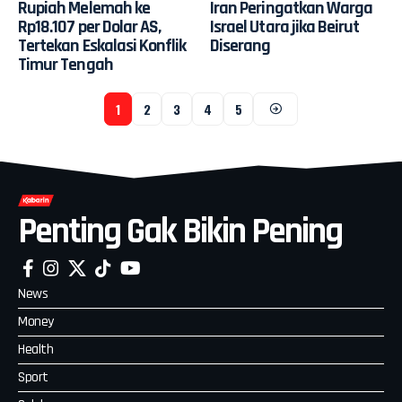
Rupiah Melemah ke
Iran Peringatkan Warga
Rp18.107 per Dolar AS,
Israel Utara jika Beirut
Tertekan Eskalasi Konflik
Diserang
Timur Tengah
1
2
3
4
5
Penting Gak Bikin Pening
News
Money
Health
Sport