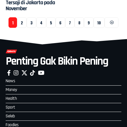
Tersaji di Jakarta pada
November
1
2
3
4
5
6
7
8
9
10
Penting Gak Bikin Pening
News
Money
Health
Sport
Seleb
Foodies