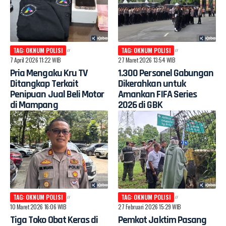
TAG: OKNUM POLISI
TAG: OKNUM POLISI
7 April 2026 11:22 WIB
27 Maret 2026 13:54 WIB
Pria Mengaku Kru TV
1.300 Personel Gabungan
Ditangkap Terkait
Dikerahkan untuk
Penipuan Jual Beli Motor
Amankan FIFA Series
di Mampang
2026 di GBK
TAG: OKNUM POLISI
TAG: OKNUM POLISI
10 Maret 2026 16:06 WIB
27 Februari 2026 15:29 WIB
Tiga Toko Obat Keras di
Pemkot Jaktim Pasang