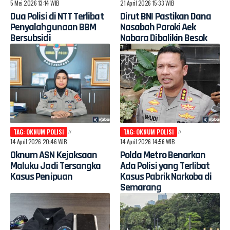
5 Mei 2026 13:14 WIB
21 April 2026 15:33 WIB
Dua Polisi di NTT Terlibat
Dirut BNI Pastikan Dana
Penyalahgunaan BBM
Nasabah Paroki Aek
Bersubsidi
Nabara Dibalikin Besok
TAG: OKNUM POLISI
TAG: OKNUM POLISI
14 April 2026 20:46 WIB
14 April 2026 14:56 WIB
Oknum ASN Kejaksaan
Polda Metro Benarkan
Maluku Jadi Tersangka
Ada Polisi yang Terlibat
Kasus Penipuan
Kasus Pabrik Narkoba di
Semarang