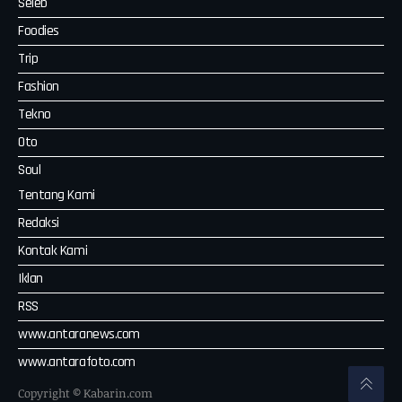
Seleb
Foodies
Trip
Fashion
Tekno
Oto
Soul
Tentang Kami
Redaksi
Kontak Kami
Iklan
RSS
www.antaranews.com
www.antarafoto.com
Copyright © Kabarin.com