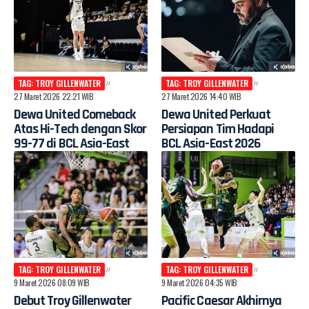
TAG: TROY GILLENWATER
TAG: TROY GILLENWATER
27 Maret 2026 22:21 WIB
27 Maret 2026 14:40 WIB
Dewa United Comeback
Dewa United Perkuat
Atas Hi-Tech dengan Skor
Persiapan Tim Hadapi
99-77 di BCL Asia-East
BCL Asia-East 2026
TAG: TROY GILLENWATER
TAG: TROY GILLENWATER
9 Maret 2026 08:09 WIB
9 Maret 2026 04:35 WIB
Debut Troy Gillenwater
Pacific Caesar Akhirnya