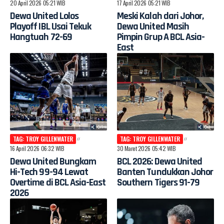
20 April 2026 05:21 WIB
17 April 2026 05:21 WIB
Dewa United Lolos
Meski Kalah dari Johor,
Playoff IBL Usai Tekuk
Dewa United Masih
Hangtuah 72-69
Pimpin Grup A BCL Asia-
East
TAG: TROY GILLENWATER
TAG: TROY GILLENWATER
16 April 2026 06:32 WIB
30 Maret 2026 05:42 WIB
Dewa United Bungkam
BCL 2026: Dewa United
Hi-Tech 99-94 Lewat
Banten Tundukkan Johor
Overtime di BCL Asia-East
Southern Tigers 91-79
2026