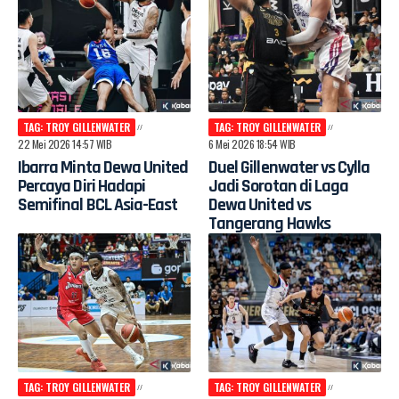
TAG: TROY GILLENWATER
TAG: TROY GILLENWATER
22 Mei 2026 14:57 WIB
6 Mei 2026 18:54 WIB
Ibarra Minta Dewa United
Duel Gillenwater vs Cylla
Percaya Diri Hadapi
Jadi Sorotan di Laga
Semifinal BCL Asia-East
Dewa United vs
Tangerang Hawks
TAG: TROY GILLENWATER
TAG: TROY GILLENWATER