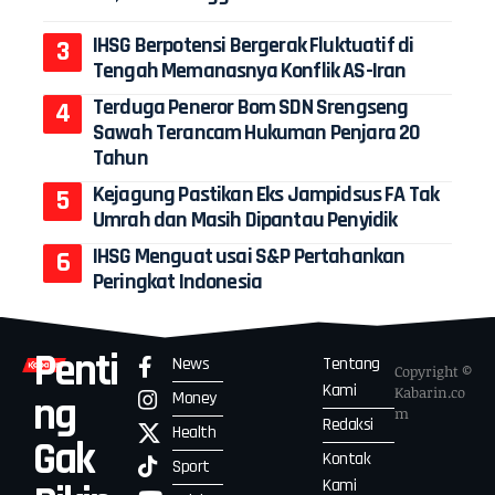
IHSG Berpotensi Bergerak Fluktuatif di
Tengah Memanasnya Konflik AS-Iran
Terduga Peneror Bom SDN Srengseng
Sawah Terancam Hukuman Penjara 20
Tahun
Kejagung Pastikan Eks Jampidsus FA Tak
Umrah dan Masih Dipantau Penyidik
IHSG Menguat usai S&P Pertahankan
Peringkat Indonesia
Penti
News
Tentang
Copyright ©
Kami
Kabarin.co
Money
ng
m
Redaksi
Health
Gak
Kontak
Sport
Kami