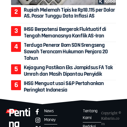
Rupiah Melemah Tipis ke Rp18.115 per Dolar
AS, Pasar Tunggu Data Inflasi AS
IHSG Berpotensi Bergerak Fluktuatif di
Tengah Memanasnya Konflik AS-Iran
Terduga Peneror Bom SDN Srengseng
Sawah Terancam Hukuman Penjara 20
Tahun
Kejagung Pastikan Eks Jampidsus FA Tak
Umrah dan Masih Dipantau Penyidik
IHSG Menguat usai S&P Pertahankan
Peringkat Indonesia
Penti
News
Tentang
Copyright ©
Kami
Kabarin.co
Money
ng
m
Redaksi