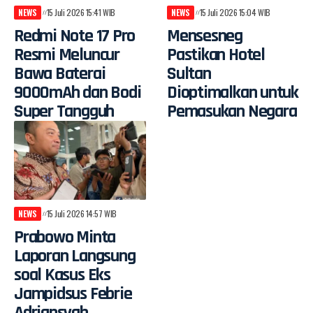
NEWS
15 Juli 2026 15:41 WIB
NEWS
15 Juli 2026 15:04 WIB
Redmi Note 17 Pro
Mensesneg
Resmi Meluncur
Pastikan Hotel
Bawa Baterai
Sultan
9000mAh dan Bodi
Dioptimalkan untuk
Super Tangguh
Pemasukan Negara
NEWS
15 Juli 2026 14:57 WIB
Prabowo Minta
Laporan Langsung
soal Kasus Eks
Jampidsus Febrie
Adriansyah