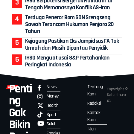
IHSG Berpotensi Bergerak Fluktuatif di
Tengah Memanasnya Konflik AS-Iran
Terduga Peneror Bom SDN Srengseng
Sawah Terancam Hukuman Penjara 20
Tahun
Kejagung Pastikan Eks Jampidsus FA Tak
Umrah dan Masih Dipantau Penyidik
IHSG Menguat usai S&P Pertahankan
Peringkat Indonesia
Penti
News
Tentang
Copyright ©
Kami
Kabarin.co
Money
ng
m
Redaksi
Health
Gak
Kontak
Sport
Kami
Bikin
Seleb
Iklan
Foodies