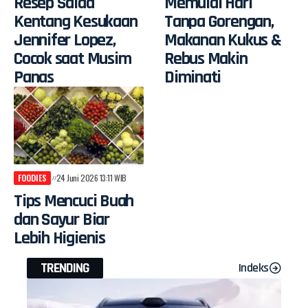
Resep Salad
Memulai Hari
Kentang Kesukaan
Tanpa Gorengan,
Jennifer Lopez,
Makanan Kukus &
Cocok saat Musim
Rebus Makin
Panas
Diminati
FOODIES
24 Juni 2026 13:11 WIB
Tips Mencuci Buah
dan Sayur Biar
Lebih Higienis
TRENDING
Indeks