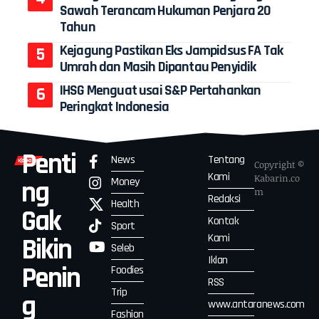
Sawah Terancam Hukuman Penjara 20
Tahun
Kejagung Pastikan Eks Jampidsus FA Tak
Umrah dan Masih Dipantau Penyidik
IHSG Menguat usai S&P Pertahankan
Peringkat Indonesia
Penti
News
Tentang
Copyright ©
Kami
Kabarin.co
Money
ng
m
Redaksi
Health
Gak
Kontak
Sport
Kami
Bikin
Seleb
Iklan
Penin
Foodies
RSS
Trip
g
www.antaranews.com
Fashion