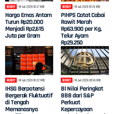
MONEY
14 Juli 2026 10:37 WIB
MONEY
14 Juli 2026 10:35 WIB
Harga Emas Antam
PIHPS Catat Cabai
Turun Rp20.000
Rawit Merah
Menjadi Rp2,615
Rp63.900 per Kg,
Juta per Gram
Telur Ayam
Rp29.250
MONEY
14 Juli 2026 10:32 WIB
MONEY
14 Juli 2026 09:56 WIB
IHSG Berpotensi
BI Nilai Peringkat
Bergerak Fluktuatif
BBB dari S&P
di Tengah
Perkuat
Memanasnya
Kepercayaan