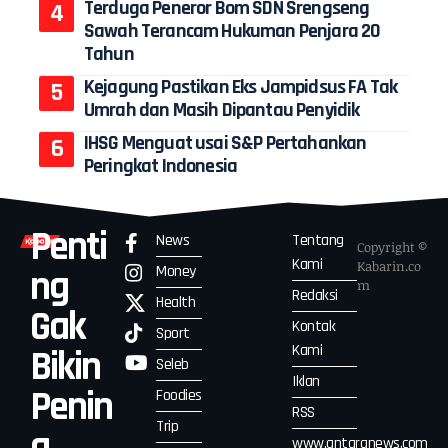
Terduga Peneror Bom SDN Srengseng
Sawah Terancam Hukuman Penjara 20
Tahun
Kejagung Pastikan Eks Jampidsus FA Tak
Umrah dan Masih Dipantau Penyidik
IHSG Menguat usai S&P Pertahankan
Peringkat Indonesia
Penti
News
Tentang
Copyright ©
Kami
Kabarin.co
Money
ng
m
Redaksi
Health
Gak
Kontak
Sport
Kami
Bikin
Seleb
Iklan
Penin
Foodies
RSS
Trip
g
www.antaranews.com