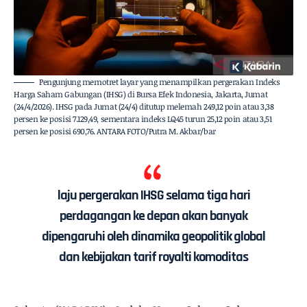
Pengunjung memotret layar yang menampilkan pergerakan Indeks
Harga Saham Gabungan (IHSG) di Bursa Efek Indonesia, Jakarta, Jumat
(24/4/2026). IHSG pada Jumat (24/4) ditutup melemah 249,12 poin atau 3,38
persen ke posisi 7.129,49, sementara indeks LQ45 turun 25,12 poin atau 3,51
persen ke posisi 690,76. ANTARA FOTO/Putra M. Akbar/bar
laju pergerakan IHSG selama tiga hari
perdagangan ke depan akan banyak
dipengaruhi oleh dinamika geopolitik global
dan kebijakan tarif royalti komoditas