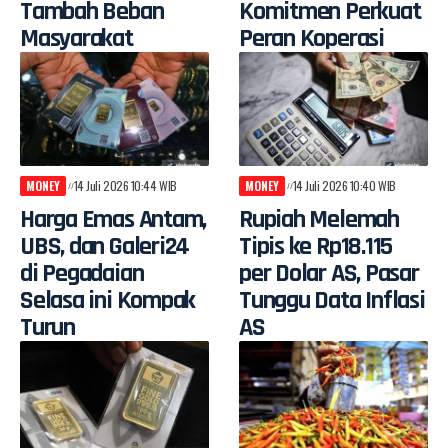
Tambah Beban
Komitmen Perkuat
Masyarakat
Peran Koperasi
MONEY
14 Juli 2026 10:44 WIB
MONEY
14 Juli 2026 10:40 WIB
Harga Emas Antam,
Rupiah Melemah
UBS, dan Galeri24
Tipis ke Rp18.115
di Pegadaian
per Dolar AS, Pasar
Selasa ini Kompak
Tunggu Data Inflasi
Turun
AS