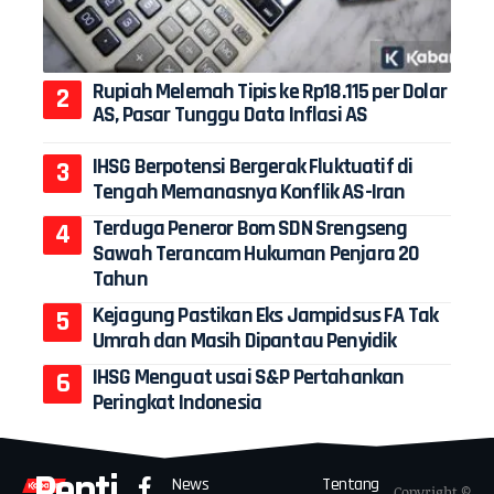
Rupiah Melemah Tipis ke Rp18.115 per Dolar
AS, Pasar Tunggu Data Inflasi AS
IHSG Berpotensi Bergerak Fluktuatif di
Tengah Memanasnya Konflik AS-Iran
Terduga Peneror Bom SDN Srengseng
Sawah Terancam Hukuman Penjara 20
Tahun
Kejagung Pastikan Eks Jampidsus FA Tak
Umrah dan Masih Dipantau Penyidik
IHSG Menguat usai S&P Pertahankan
Peringkat Indonesia
Penti
News
Tentang
Copyright ©