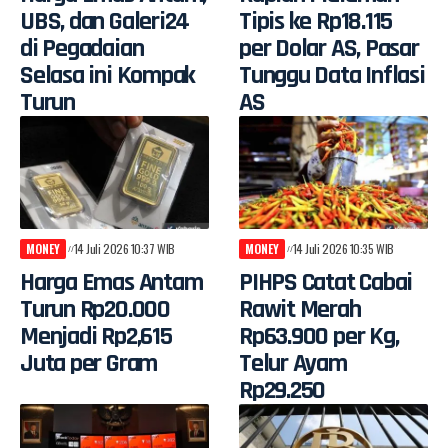
UBS, dan Galeri24
Tipis ke Rp18.115
di Pegadaian
per Dolar AS, Pasar
Selasa ini Kompak
Tunggu Data Inflasi
Turun
AS
MONEY
14 Juli 2026 10:37 WIB
MONEY
14 Juli 2026 10:35 WIB
Harga Emas Antam
PIHPS Catat Cabai
Turun Rp20.000
Rawit Merah
Menjadi Rp2,615
Rp63.900 per Kg,
Juta per Gram
Telur Ayam
Rp29.250