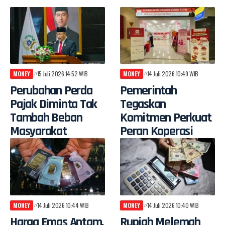
MONEY
15 Juli 2026 14:52 WIB
MONEY
14 Juli 2026 10:49 WIB
Perubahan Perda
Pemerintah
Pajak Diminta Tak
Tegaskan
Tambah Beban
Komitmen Perkuat
Masyarakat
Peran Koperasi
MONEY
14 Juli 2026 10:44 WIB
MONEY
14 Juli 2026 10:40 WIB
Harga Emas Antam,
Rupiah Melemah