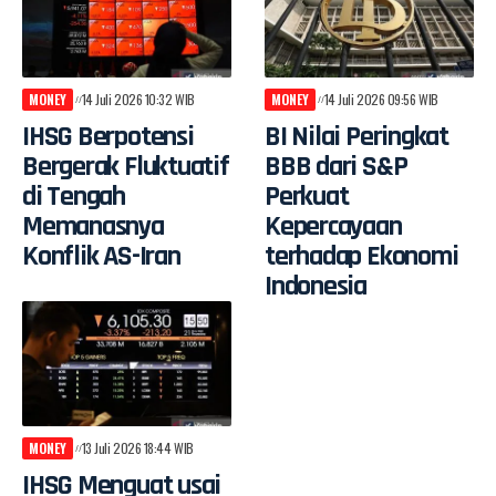
MONEY
14 Juli 2026 10:32 WIB
MONEY
14 Juli 2026 09:56 WIB
IHSG Berpotensi
BI Nilai Peringkat
Bergerak Fluktuatif
BBB dari S&P
di Tengah
Perkuat
Memanasnya
Kepercayaan
Konflik AS-Iran
terhadap Ekonomi
Indonesia
MONEY
13 Juli 2026 18:44 WIB
IHSG Menguat usai