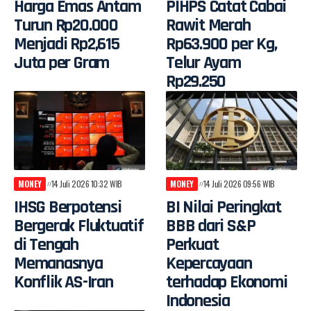
Harga Emas Antam
PIHPS Catat Cabai
Turun Rp20.000
Rawit Merah
Menjadi Rp2,615
Rp63.900 per Kg,
Juta per Gram
Telur Ayam
Rp29.250
MONEY
14 Juli 2026 10:32 WIB
MONEY
14 Juli 2026 09:56 WIB
IHSG Berpotensi
BI Nilai Peringkat
Bergerak Fluktuatif
BBB dari S&P
di Tengah
Perkuat
Memanasnya
Kepercayaan
Konflik AS-Iran
terhadap Ekonomi
Indonesia