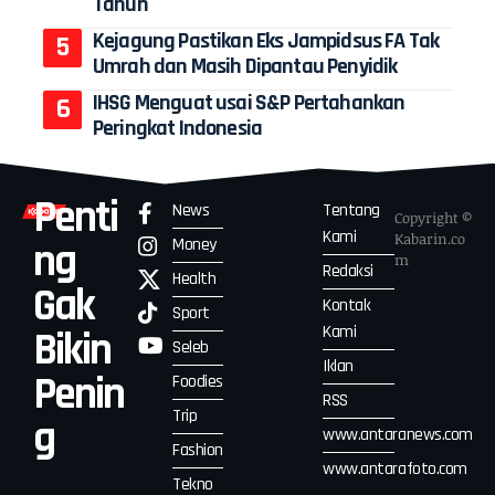
Tahun
Kejagung Pastikan Eks Jampidsus FA Tak
Umrah dan Masih Dipantau Penyidik
IHSG Menguat usai S&P Pertahankan
Peringkat Indonesia
Penti
News
Tentang
Copyright ©
Kami
Kabarin.co
Money
ng
m
Redaksi
Health
Gak
Kontak
Sport
Kami
Bikin
Seleb
Iklan
Penin
Foodies
RSS
Trip
g
www.antaranews.com
Fashion
www.antarafoto.com
Tekno