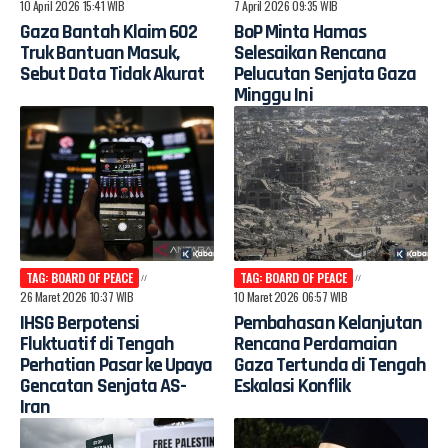
10 April 2026 15:41 WIB
7 April 2026 09:35 WIB
Gaza Bantah Klaim 602
BoP Minta Hamas
Truk Bantuan Masuk,
Selesaikan Rencana
Sebut Data Tidak Akurat
Pelucutan Senjata Gaza
Minggu Ini
TAG: BOARD OF PEACE
TAG: BOARD OF PEACE
26 Maret 2026 10:37 WIB
10 Maret 2026 06:57 WIB
IHSG Berpotensi
Pembahasan Kelanjutan
Fluktuatif di Tengah
Rencana Perdamaian
Perhatian Pasar ke Upaya
Gaza Tertunda di Tengah
Gencatan Senjata AS-
Eskalasi Konflik
Iran